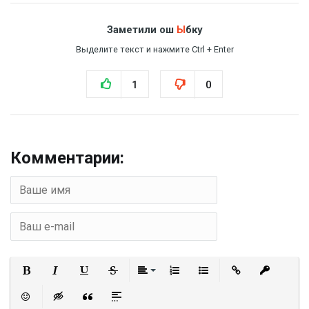
Заметили ош
Ы
бку
Выделите текст и нажмите Ctrl + Enter
1
0
Комментарии:
Полужирный
Курсив
Подчеркнутый
Зачеркнутый
Выравнивание
Нумерованный список
Маркированный список
Вставить ссылку
Вставить 