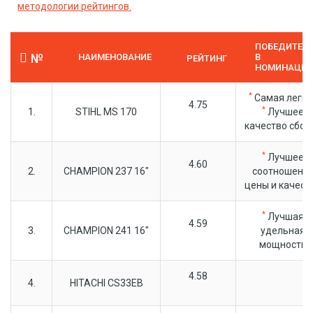
методологии рейтингов.
ПОБЕДИТЕЛ
№
НАИМЕНОВАНИЕ
В
РЕЙТИНГ
НОМИНАЦИ
*
Самая легка
4.75
*
1.
STIHL MS 170
Лучшее
качество сбор
*
Лучшее
4.60
2.
CHAMPION 237 16"
соотношени
цены и качест
*
Лучшая
4.59
3.
CHAMPION 241 16"
удельная
мощность
4.58
4.
HITACHI CS33EВ