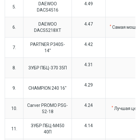
DAEWOO
4.49
5.
DACS4516
DAEWOO
4.47
*
6.
Самая мощн
DACS5218XT
PARTNER Р340S-
4.42
7.
14"
4.31
8.
ЗУБР ПБЦ-370 35П
4.29
9.
CHAMPION 240 16"
Carver PROMO PSG-
4.24
*
10.
Лучшая цен
52-18
ЗУБР ПБЦ-М450
4.14
11.
40П