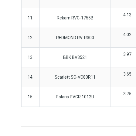
4.13
11.
Rekam RVC-1755B
4.02
12.
REDMOND RV-R300
3.97
13.
BBK BV3521
3.65
14.
Scarlett SC-VC80R11
3.75
15.
Polaris PVCR 1012U