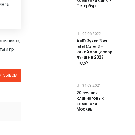
компаний Санкт-
инга
Петербурга
05.06.2022
сточников,
AMD Ryzen 3 vs
Intel Core i3 –
ы и пр.
какой процессор
лучше в 2023
году?
ОТЗЫВОВ
31.03.2021
20 лучших
клининговых
компаний
Москвы