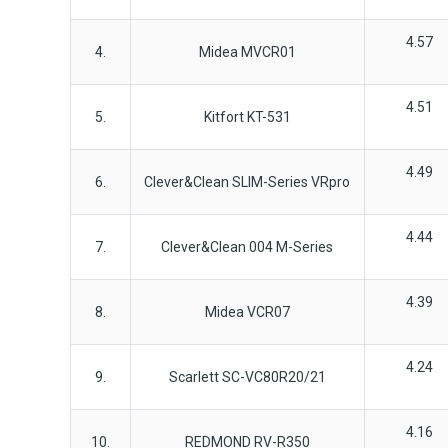
4.57
4.
Midea MVCR01
4.51
5.
Kitfort KT-531
4.49
6.
Clever&Clean SLIM-Series VRpro
4.44
7.
Clever&Clean 004 M-Series
4.39
8.
Midea VCR07
4.24
9.
Scarlett SC-VC80R20/21
4.16
10.
REDMOND RV-R350