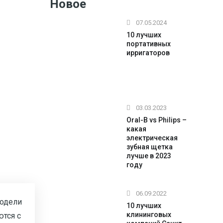
Новое
07.05.2024
10 лучших
портативных
ирригаторов
03.03.2023
Oral-B vs Philips –
какая
электрическая
зубная щетка
лучше в 2023
году
06.09.2022
модели
10 лучших
клининговых
тся с