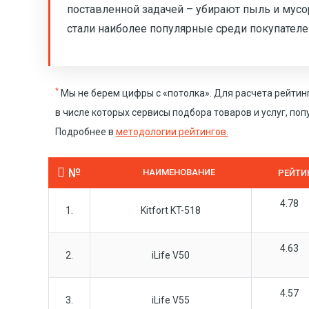
поставленной задачей – убирают пыль и мусор
стали наиболее популярные среди покупателе
*
Мы не берем цифры с «потолка». Для расчета рейтин
в числе которых сервисы подбора товаров и услуг, по
Подробнее в
методологии рейтингов.
№
НАИМЕНОВАНИЕ
РЕЙТИ
4.78
1.
Kitfort KT-518
4.63
2.
iLife V50
4.57
3.
iLife V55