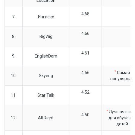
Education
4.68
7.
Инглекс
4.66
8.
BigWig
4.61
9.
EnglishDom
*
4.56
Самая
10.
Skyeng
популярная
4.52
11.
Star Talk
*
Лучшая шко
4.50
12.
All Right
для обучени
детей