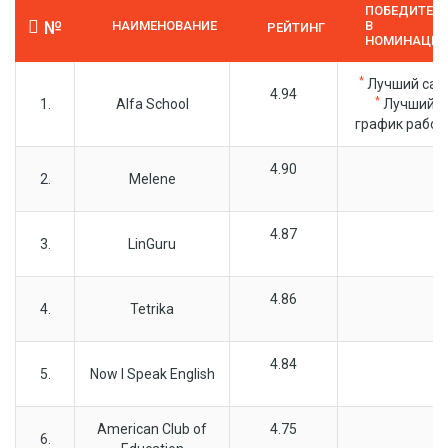
ПОБЕДИТЕЛ
№
НАИМЕНОВАНИЕ
В
РЕЙТИНГ
НОМИНАЦИ
*
Лучший сай
4.94
*
1.
Alfa School
Лучший
график работ
4.90
2.
Melene
4.87
3.
LinGuru
4.86
4.
Tetrika
4.84
5.
Now I Speak English
American Club of
4.75
6.