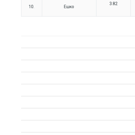
3.82
10.
Ешко