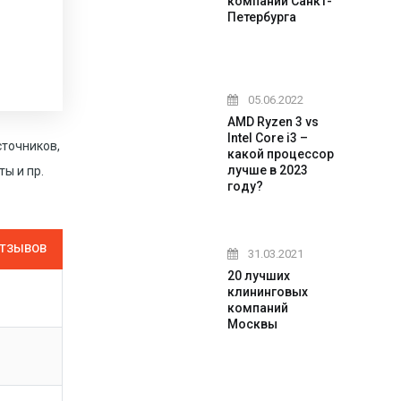
компаний Санкт-
Петербурга
05.06.2022
AMD Ryzen 3 vs
Intel Core i3 –
сточников,
какой процессор
лучше в 2023
ы и пр.
году?
ОТЗЫВОВ
31.03.2021
20 лучших
клининговых
компаний
Москвы