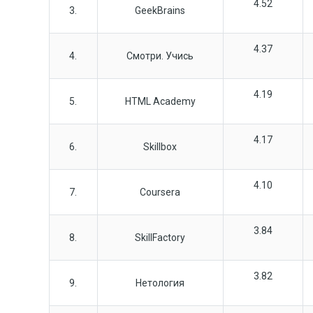
4.52
3.
GeekBrains
4.37
4.
Смотри. Учись
4.19
5.
HTML Academy
4.17
6.
Skillbox
4.10
7.
Coursera
3.84
8.
SkillFactory
3.82
9.
Нетология