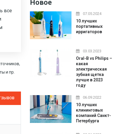
Новое
ь все
07.05.2024
и
10 лучших
портативных
м
ирригаторов
03.03.2023
Oral-B vs Philips –
сточников,
какая
электрическая
ы и пр.
зубная щетка
лучше в 2023
году
06.09.2022
ТЗЫВОВ
10 лучших
клининговых
компаний Санкт-
Петербурга