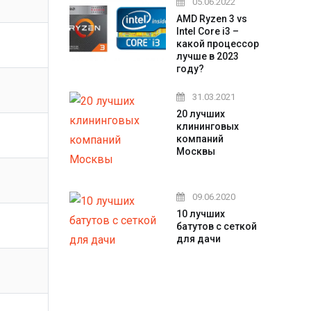
05.06.2022
AMD Ryzen 3 vs
Intel Core i3 –
какой процессор
лучше в 2023
году?
31.03.2021
20 лучших
клининговых
компаний
Москвы
09.06.2020
10 лучших
батутов с сеткой
для дачи