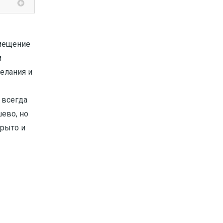
омещение
м
елания и
 всегда
ево, но
рыто и