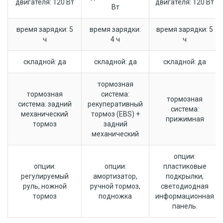
двигателя: 120 Вт
двигателя: 120 Вт
Вт
время зарядки: 5
время зарядки:
время зарядки: 5
ч
4 ч
ч
складной: да
складной: да
складной: да
тормозная
тормозная
система:
тормозная
система: задний
рекуперативный
система:
механический
тормоз (EBS) +
прижимная
тормоз
задний
механический
опции:
опции:
опции:
пластиковые
регулируемый
амортизатор,
подкрылки,
руль, ножной
ручной тормоз,
светодиодная
тормоз
подножка
информационная
панель.