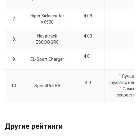
Hiper Kickscooter
4.09
7.
VX500
Novatrack
4.03
8.
ESCOO.GR8
4.01
9.
EL-Sport Charger
*
Лучшая
4.0
грузоподъемн
10.
SpeedRoll E5
*
Самый
скоростно
Другие рейтинги