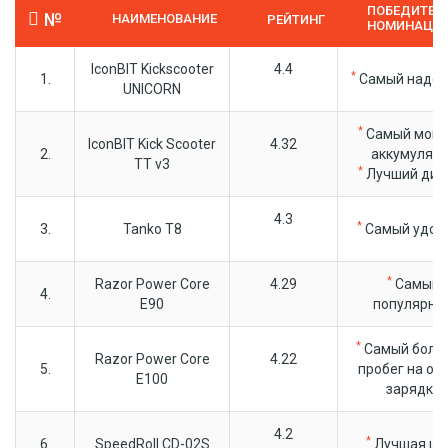
ПОБЕДИТЕЛЬ
№
НАИМЕНОВАНИЕ
РЕЙТИНГ
НОМИНАЦИ
IconBIT Kickscooter
4.4
*
1.
Самый наде
UNICORN
*
Самый мощ
IconBIT Kick Scooter
4.32
2.
аккумулят
TT v3
*
Лучший диз
4.3
*
3.
Tanko T8
Самый удоб
*
Razor Power Core
4.29
Самый
4.
E90
популярны
*
Самый боль
Razor Power Core
4.22
5.
пробег на од
E100
зарядке
4.2
*
6.
SpeedRoll CD-02S
Лучшая це