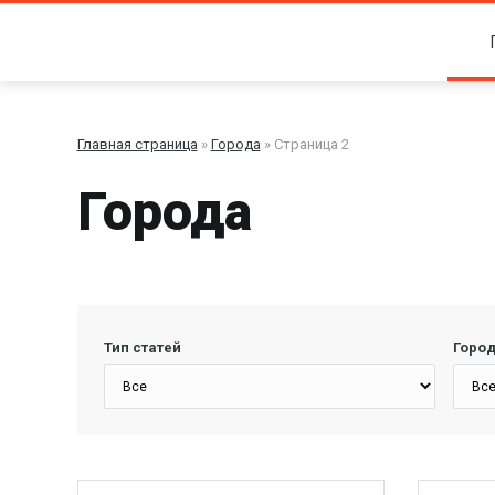
Главная страница
»
Города
» Страница 2
Города
Тип статей
Горо