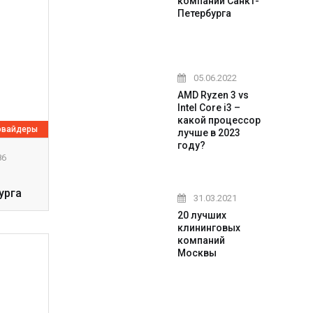
компаний Санкт-
Петербурга
05.06.2022
AMD Ryzen 3 vs
Intel Core i3 –
какой процессор
овайдеры
лучше в 2023
году?
86
урга
31.03.2021
20 лучших
клининговых
компаний
Москвы