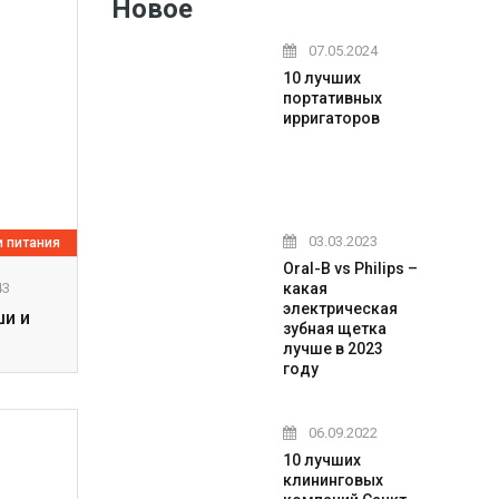
Новое
07.05.2024
10 лучших
портативных
ирригаторов
03.03.2023
 питания
Oral-B vs Philips –
какая
43
электрическая
ши и
зубная щетка
лучше в 2023
году
06.09.2022
10 лучших
клининговых